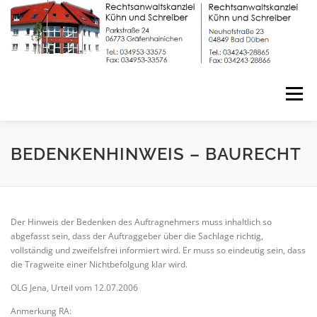
Zum
Inhalt
springen
Menü
START
FACHGEBIETE
DIENSTLEISTUNGEN
BEDENKENHINWEIS – BAURECHT
TEAM
KONTAKT
IMPRESSUM
Der Hinweis der Bedenken des Auftragnehmers muss inhaltlich so
abgefasst sein, dass der Auftraggeber über die Sachlage richtig,
vollständig und zweifelsfrei informiert wird. Er muss so eindeutig sein, dass
DATENSCHUTZERKLÄRUNG
die Tragweite einer Nichtbefolgung klar wird.
OLG Jena, Urteil vom 12.07.2006
Anmerkung RA: