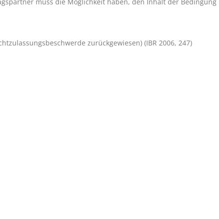
agspartner muss die Möglichkeit haben, den Inhalt der Bedingung
ichtzulassungsbeschwerde zurückgewiesen) (IBR 2006, 247)