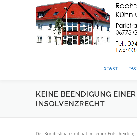
Zum
Inhalt
springen
START
FAC
KEINE BEENDIGUNG EINER
INSOLVENZRECHT
Der Bundesfinanzhof hat in seiner Entscheidung 