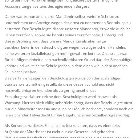
sollte dann der Vorfall erledigt sein, ungeachtet weiterer möglicher
Ausschreitungen seitens des agierenden Bürgers.
Daher war es nun an unserer Mandantin selbst, weitere Schritte zu
unternehmen und Anzeige wegen der ernst zu nehmenden Bedrohung zu
erstatten. Der Beschuldigte drohte unserer Mandantin, er werde auch ihr
Leben zerstören, so wie sie bereits seines zerstört habe. Hintergrund
dieser Drohung war, dass unsere Mandantin als ehemalige
Sachbearbeiterin dem Beschuldigten wegen betrügerischem Handelns
keine weiteren Sozialleistungen mehr gewähren konnte. Dies stellt zwar
für die Allgemeinheit einen nachvollziehbaren Grund dar, der Beschuldigte
konnte und wollte seine Schuld jedoch in dem einen wie in dem anderen
Fall nicht einsehen.
Das Verfahren gegen den Beschuldigten wurde von der zuständigen
Staatsanwaltschaft eingestellt, da diese dessen Schuld aus nicht
nachvollziehbaren Gründen als zu gering ansehe, das
Ermittlungsverfahren reiche dem Beschuldigten wohl insoweit als
Warnung. Hierbei blieb völlig unberücksichtigt, dass der Beschuldigte nicht
nur die Mitarbeiter massiv und auch persönlich bedrohte, sondern noch ein
hinreichender Tatverdacht für die Begehung eines Sozialbetruges vorlag.
Als Konsequenz dieses Falles bleibt festzuhalten, dass es einerseits
Aufgabe der Mitarbeiter ist nicht nur die Gesetze und geltenden
Verwaltungsvorschriften umzusetzen, sondern dies auch gegenüber den