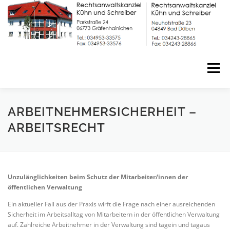
Zum
Inhalt
springen
Menü
START
FACHGEBIETE
DIENSTLEISTUNGEN
ARBEITNEHMERSICHERHEIT –
ARBEITSRECHT
TEAM
KONTAKT
IMPRESSUM
Unzulänglichkeiten beim Schutz der Mitarbeiter/innen der
DATENSCHUTZERKLÄRUNG
öffentlichen Verwaltung
Ein aktueller Fall aus der Praxis wirft die Frage nach einer ausreichenden
Sicherheit im Arbeitsalltag von Mitarbeitern in der öffentlichen Verwaltung
auf. Zahlreiche Arbeitnehmer in der Verwaltung sind tagein und tagaus