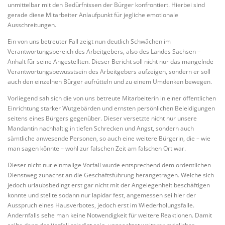
unmittelbar mit den Bedürfnissen der Bürger konfrontiert. Hierbei sind
gerade diese Mitarbeiter Anlaufpunkt für jegliche emotionale
Ausschreitungen.
Ein von uns betreuter Fall zeigt nun deutlich Schwächen im
Verantwortungsbereich des Arbeitgebers, also des Landes Sachsen –
Anhalt für seine Angestellten. Dieser Bericht soll nicht nur das mangelnde
Verantwortungsbewusstsein des Arbeitgebers aufzeigen, sondern er soll
auch den einzelnen Bürger aufrütteln und zu einem Umdenken bewegen.
Vorliegend sah sich die von uns betreute Mitarbeiterin in einer öffentlichen
Einrichtung starker Wutgebärden und ernsten persönlichen Beleidigungen
seitens eines Bürgers gegenüber. Dieser versetzte nicht nur unsere
Mandantin nachhaltig in tiefen Schrecken und Angst, sondern auch
sämtliche anwesende Personen, so auch eine weitere Bürgerin, die – wie
man sagen könnte – wohl zur falschen Zeit am falschen Ort war.
Dieser nicht nur einmalige Vorfall wurde entsprechend dem ordentlichen
Dienstweg zunächst an die Geschäftsführung herangetragen. Welche sich
jedoch urlaubsbedingt erst gar nicht mit der Angelegenheit beschäftigen
konnte und stellte sodann nur lapidar fest, angemessen sei hier der
Ausspruch eines Hausverbotes, jedoch erst im Wiederholungsfalle.
Andernfalls sehe man keine Notwendigkeit für weitere Reaktionen. Damit