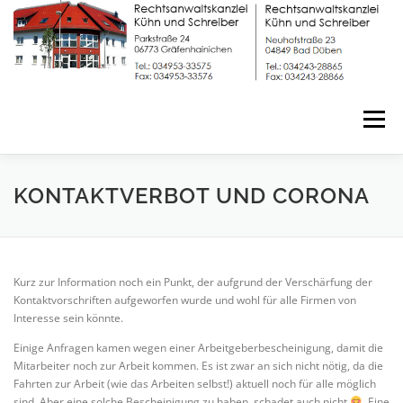
Zum
Inhalt
springen
Menü
START
FACHGEBIETE
DIENSTLEISTUNGEN
KONTAKTVERBOT UND CORONA
TEAM
KONTAKT
IMPRESSUM
Kurz zur Information noch ein Punkt, der aufgrund der Verschärfung der
Kontaktvorschriften aufgeworfen wurde und wohl für alle Firmen von
Interesse sein könnte.
DATENSCHUTZERKLÄRUNG
Einige Anfragen kamen wegen einer Arbeitgeberbescheinigung, damit die
Mitarbeiter noch zur Arbeit kommen. Es ist zwar an sich nicht nötig, da die
Fahrten zur Arbeit (wie das Arbeiten selbst!) aktuell noch für alle möglich
sind. Aber eine solche Bescheinigung zu haben, schadet auch nicht
. Eine